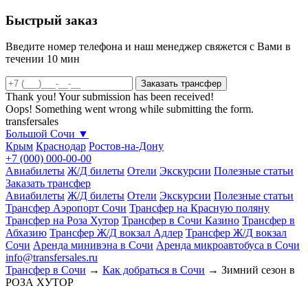
Быстрый заказ
Введите номер телефона и наш менеджер свяжется с Вами в
течении 10 мин
Thank you! Your submission has been received!
Oops! Something went wrong while submitting the form.
transfersales
Большой Сочи
▼
Крым
Краснодар
Ростов-на-Дону
+7 (000) 000-00-00
Авиабилеты
Ж/Д билеты
Отели
Экскурсии
Полезные статьи
Заказать трансфер
Авиабилеты
Ж/Д билеты
Отели
Экскурсии
Полезные статьи
Трансфер Аэропорт Сочи
Трансфер на Красную поляну
Трансфер на Роза Хутор
Трансфер в Сочи Казино
Трансфер в
Абхазию
Трансфер Ж/Д вокзал Адлер
Трансфер Ж/Д вокзал
Сочи
Аренда минивэна в Сочи
Аренда микроавтобуса в Сочи
info@transfersales.ru
Трансфер в Сочи
→
Как добраться в Сочи
→
Зимний сезон в
РОЗА ХУТОР