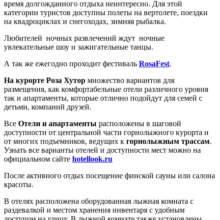
время долгожданного отдыха неинтересно. Для этой
категории туристов доступны полеты на вертолете, поездки
на квадроциклах и снегоходах, зимняя рыбалка.
Любителей ночных развлечений ждут ночные
увлекательные шоу и зажигательные танцы.
А так же ежегодно проходит фестиваль
RosaFest
.
На курорте Роза Хутор
множество вариантов для
размещения, как комфортабельные отели различного уровня
так и апартаменты, которые отлично подойдут для семей с
детьми, компаний друзей.
Все
Отели
и апартаменты
расположены в шаговой
доступности от центральной части горнолыжного курорта и
от многих подъемников, ведущих к
горнолыжным трассам
.
Узнать все варианты отелей и доступности мест можно на
официальном сайте
hotellook.ru
После активного отдых посещение финской сауны или салона
красоты.
В отелях расположена оборудованная лыжная комната с
раздевалкой и местом хранения инвентаря с удобным
доступом на улицу.
В лыжной комнате также установлены