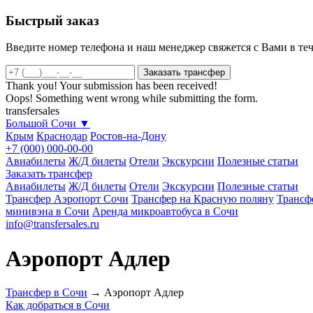
Быстрый заказ
Введите номер телефона и наш менеджер свяжется с Вами в те
Thank you! Your submission has been received!
Oops! Something went wrong while submitting the form.
transfersales
Большой Сочи
▼
Крым
Краснодар
Ростов-на-Дону
+7 (000) 000-00-00
Авиабилеты
Ж/Д билеты
Отели
Экскурсии
Полезные статьи
Заказать трансфер
Авиабилеты
Ж/Д билеты
Отели
Экскурсии
Полезные статьи
Трансфер Аэропорт Сочи
Трансфер на Красную поляну
Трансф
минивэна в Сочи
Аренда микроавтобуса в Сочи
info@transfersales.ru
Аэропорт Адлер
Трансфер в Сочи
→
Аэропорт Адлер
Как добраться в Сочи