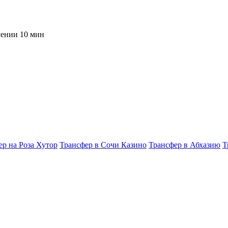
чении 10 мин
ер на Роза Хутор
Трансфер в Сочи Казино
Трансфер в Абхазию
Т